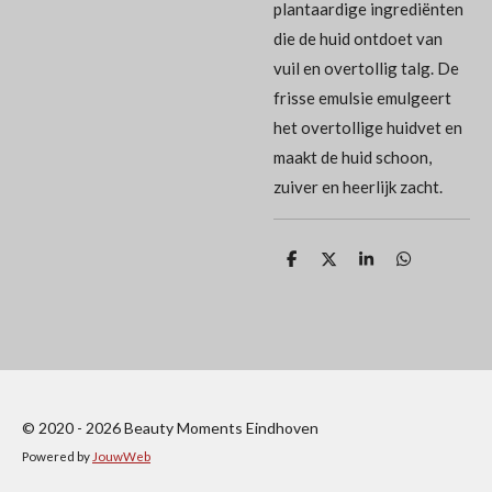
plantaardige ingrediënten
die de huid ontdoet van
vuil en overtollig talg. De
frisse emulsie emulgeert
het overtollige huidvet en
maakt de huid schoon,
zuiver en heerlijk zacht.
D
D
S
D
e
e
h
e
l
e
a
l
e
l
r
e
n
e
n
© 2020 - 2026 Beauty Moments Eindhoven
Powered by
JouwWeb