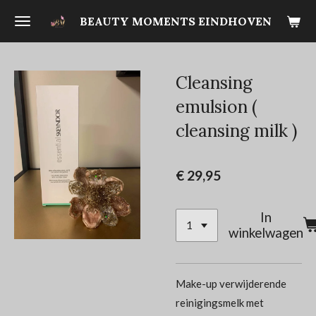
Ga
BEAUTY MOMENTS EINDHOVEN
direct
naar
de
Cleansing
hoofdinhoud
emulsion (
cleansing milk )
€ 29,95
In
winkelwagen
Make-up verwijderende
reinigingsmelk met