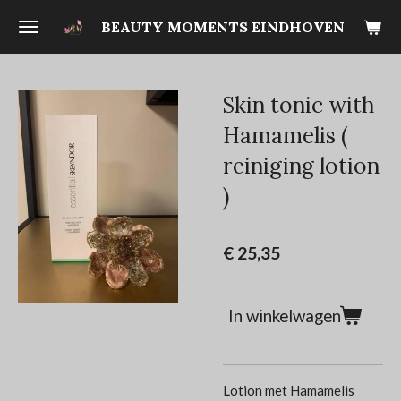
Ga
BEAUTY MOMENTS EINDHOVEN
direct
naar
de
Skin tonic with
hoofdinhoud
Hamamelis (
reiniging lotion
)
€ 25,35
In winkelwagen
Lotion met Hamamelis