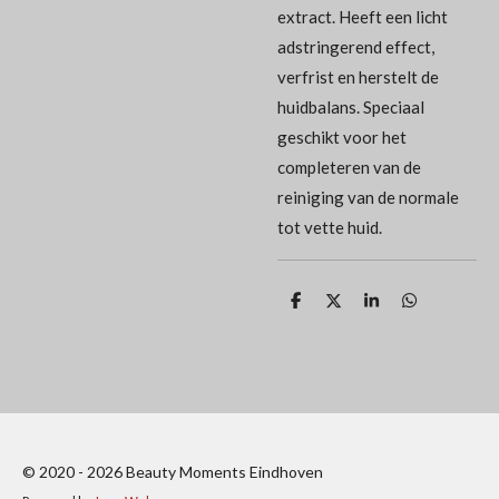
extract. Heeft een licht
adstringerend effect,
verfrist en herstelt de
huidbalans. Speciaal
geschikt voor het
completeren van de
reiniging van de normale
tot vette huid.
D
D
S
D
e
e
h
e
l
e
a
l
e
l
r
e
n
e
n
© 2020 - 2026 Beauty Moments Eindhoven