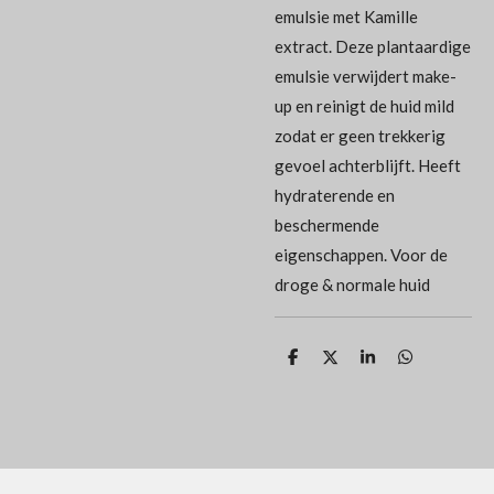
emulsie met Kamille
extract. Deze plantaardige
emulsie verwijdert make-
up en reinigt de huid mild
zodat er geen trekkerig
gevoel achterblijft. Heeft
hydraterende en
beschermende
eigenschappen. Voor de
droge & normale huid
D
D
S
D
e
e
h
e
l
e
a
l
e
l
r
e
n
e
n