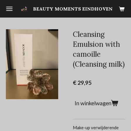
Ga
BEAUTY MOMENTS EINDHOVEN
direct
naar
de
Cleansing
hoofdinhoud
Emulsion with
camoille
(Cleansing milk)
€ 29,95
In winkelwagen
Make-up verwijderende