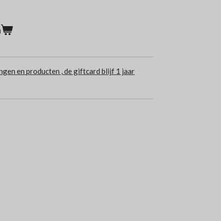
n
ngen en producten , de giftcard blijf 1 jaar