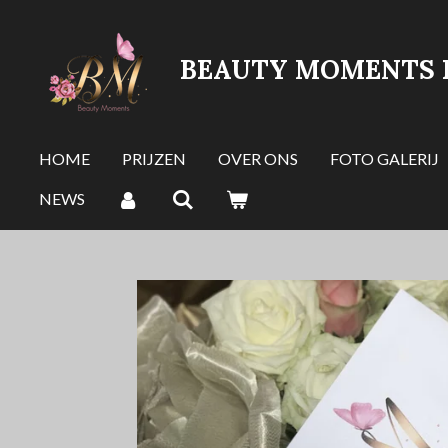
Ga
direct
BEAUTY MOMENTS 
naar
de
hoofdinhoud
HOME
PRIJZEN
OVER ONS
FOTO GALERIJ
NEWS